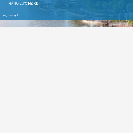
NĂNG LỰC HĐXD
xây dựng
l