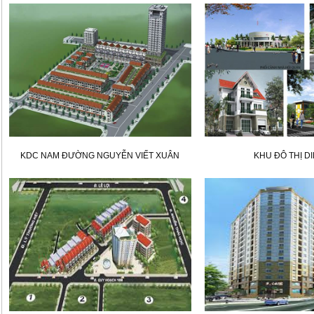
KDC NAM ĐƯỜNG NGUYỄN VIẾT XUÂN
KHU ĐÔ THỊ D