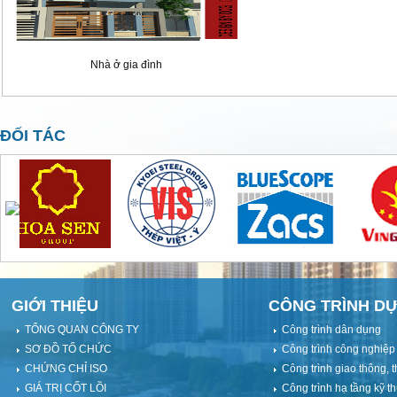
Nhà ở gia đình
ĐỐI TÁC
GIỚI THIỆU
CÔNG TRÌNH DỰ
TỔNG QUAN CÔNG TY
Công trình dân dụng
SƠ ĐỒ TỔ CHỨC
Công trình công nghiệp
CHỨNG CHỈ ISO
Công trình giao thông, t
GIÁ TRỊ CỐT LÕI
Công trình hạ tầng kỹ th