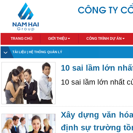
TRANG CHỦ
GIỚI THIỆU
CÔNG TRÌNH DỰ ÁN
TÀI LIỆU
| HỆ THỐNG QUẢN LÝ
10 sai lầm lớn nh
10 sai lầm lớn nhất 
Xây dựng văn hóa
định sự trường tồ