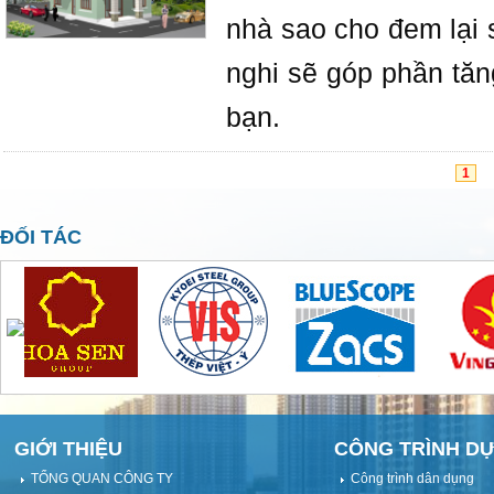
nhà sao cho đem lại s
nghi sẽ góp phần tă
bạn.
1
ĐỐI TÁC
GIỚI THIỆU
CÔNG TRÌNH DỰ
TỔNG QUAN CÔNG TY
Công trình dân dụng