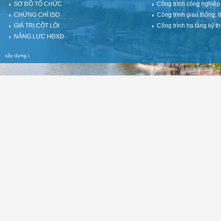
SƠ ĐỒ TỔ CHỨC
Công trình công nghiệp
CHỨNG CHỈ ISO
Công trình giao thông, t
GIÁ TRỊ CỐT LÕI
Công trình hạ tầng kỹ th
NĂNG LỰC HĐXD
xây dựng
l