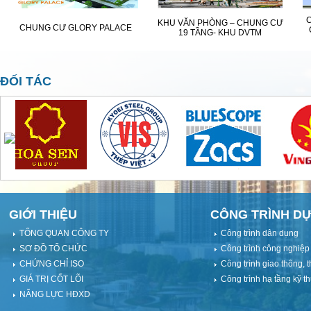
KHU VĂN PHÒNG – CHUNG CƯ
CHUNG CƯ GLORY PALACE
19 TẦNG- KHU DVTM
ĐỐI TÁC
GIỚI THIỆU
CÔNG TRÌNH DỰ
TỔNG QUAN CÔNG TY
Công trình dân dụng
SƠ ĐỒ TỔ CHỨC
Công trình công nghiệp
CHỨNG CHỈ ISO
Công trình giao thông, t
GIÁ TRỊ CỐT LÕI
Công trình hạ tầng kỹ th
NĂNG LỰC HĐXD