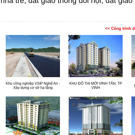
nhà trẻ, đất giao thông đối nội, đất giao
<< Công trình 
Khu công nghiệp VSIP Nghệ An -
KHU ĐÔ THỊ MỚI VINH TÂN, TP
Xây dựng cơ sở hạ tầng
VINH