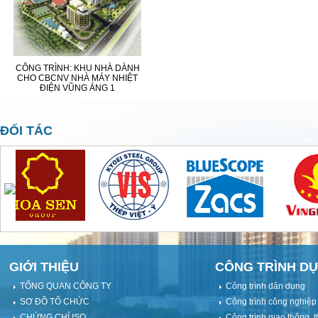
CÔNG TRÌNH: KHU NHÀ DÀNH
CHO CBCNV NHÀ MÁY NHIỆT
ĐIỆN VŨNG ÁNG 1
ĐỐI TÁC
GIỚI THIỆU
CÔNG TRÌNH DỰ
TỔNG QUAN CÔNG TY
Công trình dân dụng
SƠ ĐỒ TỔ CHỨC
Công trình công nghiệp
CHỨNG CHỈ ISO
Công trình giao thông, t