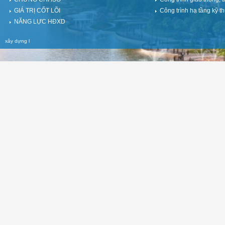
GIÁ TRỊ CỐT LÕI
Công trình hạ tầng kỹ th
NĂNG LỰC HĐXD
xây dựng
l